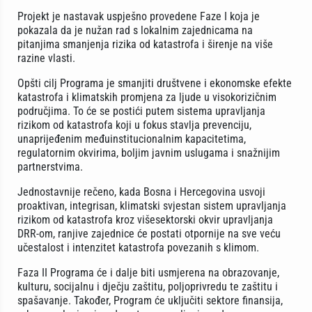
Projekt je nastavak uspješno provedene Faze I koja je
pokazala da je nužan rad s lokalnim zajednicama na
pitanjima smanjenja rizika od katastrofa i širenje na više
razine vlasti.
Opšti cilj Programa je smanjiti društvene i ekonomske efekte
katastrofa i klimatskih promjena za ljude u visokorizičnim
područjima. To će se postići putem sistema upravljanja
rizikom od katastrofa koji u fokus stavlja prevenciju,
unaprijeđenim međuinstitucionalnim kapacitetima,
regulatornim okvirima, boljim javnim uslugama i snažnijim
partnerstvima.
Jednostavnije rečeno, kada Bosna i Hercegovina usvoji
proaktivan, integrisan, klimatski svjestan sistem upravljanja
rizikom od katastrofa kroz višesektorski okvir upravljanja
DRR-om, ranjive zajednice će postati otpornije na sve veću
učestalost i intenzitet katastrofa povezanih s klimom.
Faza II Programa će i dalje biti usmjerena na obrazovanje,
kulturu, socijalnu i dječju zaštitu, poljoprivredu te zaštitu i
spašavanje. Također, Program će uključiti sektore finansija,