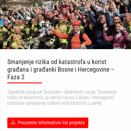
Smanjenje rizika od katastrofa u korist
građana i građanki Bosne i Hercegovine –
Faza 2
Zajednički program Švicarske i Ujedinjenih nacija “Smanjenje
rizika od katastrofa za održivi razvoj u Bosni i Hercegovini”
podržava upravljanje rizikom od katastrofa u zemlji.
Preuzmite informativni list projekta