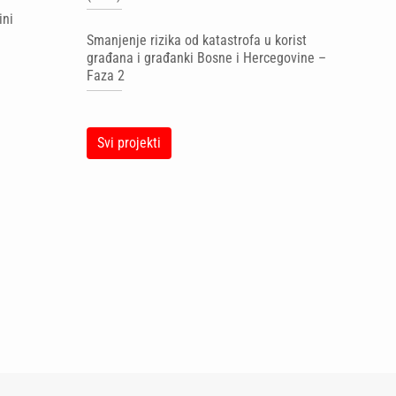
ini
Smanjenje rizika od katastrofa u korist
građana i građanki Bosne i Hercegovine –
Faza 2
Svi projekti