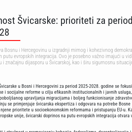
st Švicarske: prioriteti za perio
28
va Bosnu i Hercegovinu u izgradnji mirnog i kohezivnog demokr
 putu evropskih integracija. Ovo je posebno važno imajući u vi
 i značajnu dijasporu u Švicarskoj, kao i širu sigurnosnu situacij
vicarske u Bosni i Hercegovini za period 2025-2028. godine se fokusi
e i socijalne reforme u cilju efikasnih institucionalnih i javnih usluga
poboljšanog upravljanja migracijama i boljeg funkcionisanje zdravst
dnju se primjenjuje švicarska ekspertiza i odgovara na potrebe Bosne 
 njene prioritete u socioekonomskim reformama i pristupanju EU-u. K
vropske unije, švicarski doprinos na putu evropskih integracija otvara v