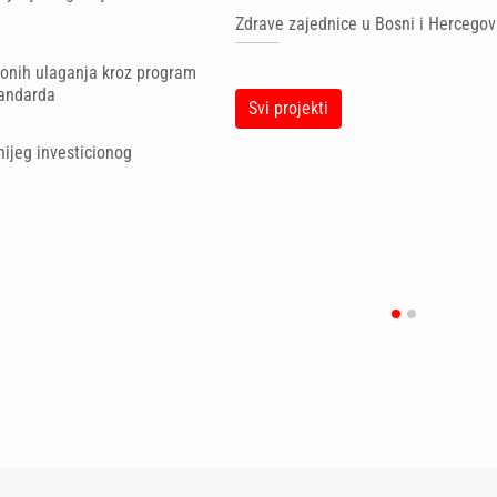
u
Zdrave zajednice u Bosni i Hercegov
ionih ulaganja kroz program
tandarda
Svi projekti
ijeg investicionog