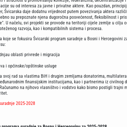
ti i stručnost u promovisanju kohezije, federalizma, decentralizacije i
cije su od interesa za javne i privatne aktere. Kao pouzdan, principij
r, Švicarska daje dodatnu vrijednost putem povezivanja aktera različi
sebno su prepoznate njena dugoročna posvećenost, fleksibilnost i pri
. U načelu, svi projekti se provode na teritoriji cijele zemlje u cilju 
oteženog razvoja, kao i kompatibilnih sistema i procesa.
na koje se fokusira Švicarski program saradnje u Bosni i Hercegovini z
su:
dnjau oblasti privrede i migracija
va i općinske/opštinske usluge
ra svoj rad sa vlastima BiH i drugim zemljama donatorima, multilater
đunarodnim finansijskim institucijama, kao i partnerima iz civilnog d
Računamo na njihovo vlasništvo i vodstvo kako bismo postigli trajni m
itet.
 suradnje 2025-2028
g programa suradnje za Bosnu i Hercegovinu za 2025-2028