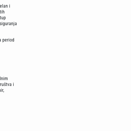
elan i
tih
stup
osiguranja
a period
alnim
ruštva i
ir,