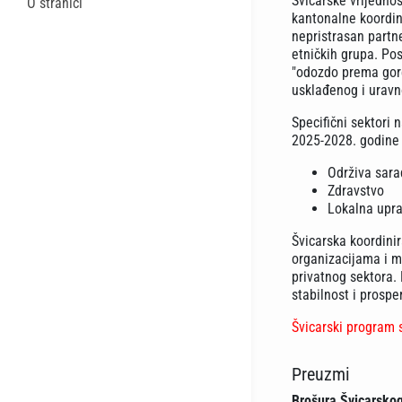
Švicarske vrijednos
O stranici
kantonalne koordina
nepristrasan partne
etničkih grupa. Po
"odozdo prema gore"
usklađenog i uravn
Specifični sektori 
2025-2028. godine 
Održiva sara
Zdravstvo
Lokalna upra
Švicarska koordini
organizacijama i me
privatnog sektora. 
stabilnost i prosper
Švicarski program
Preuzmi
Brošura Švicarsko