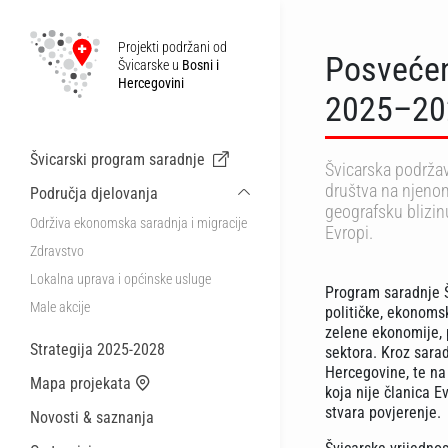
Projekti podržani od
Posvećeno
Švicarske u
Bosni i
Hercegovini
2025–20
Švicarski program saradnje
Švicarska podrža
društva na njenom
Područja djelovanja
geografsku blizinu
Održiva ekonomska saradnja i migracije
Evropi.
Zdravstvo
Lokalna uprava i općinske usluge
Program saradnje Š
Male akcije
političke, ekonomsk
zelene ekonomije, 
Strategija 2025-2028
sektora. Kroz sara
Hercegovine, te na
Mapa projekata
koja nije članica E
stvara povjerenje.
Novosti & saznanja