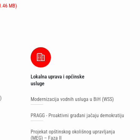
 1.46 MB)
Lokalna uprava i općinske
Ma
usluge
)
Br
Modernizacija vodnih usluga u BiH (WSS)
Po
PRAGG - Proaktivni građani jačaju demokratiju
Po
Projekat opštinskog okolišnog upravljanja
(MEG) – Faza II