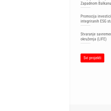
Zapadnom Balkan
Promocija investic
integriranih ESG s
Stvaranje savremen
okruženja (LIFE)
Svi projekti