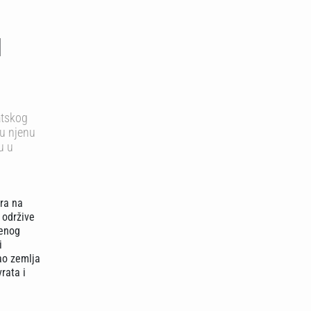
d
atskog
du njenu
u u
ra na
, održive
venog
i
ao zemlja
rata i