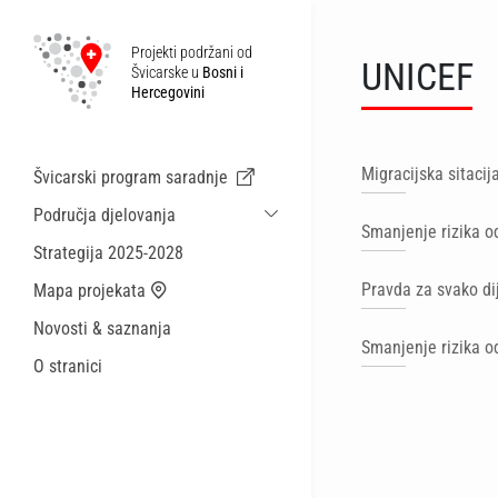
Projekti podržani od
UNICEF
Švicarske u
Bosni i
Hercegovini
Migracijska sitacij
Švicarski program saradnje
Područja djelovanja
Smanjenje rizika o
Održiva ekonomska saradnja i migracije
Strategija 2025-2028
Zdravstvo
Pravda za svako di
Mapa projekata
Lokalna uprava i općinske usluge
Novosti & saznanja
Male akcije
Smanjenje rizika od
O stranici