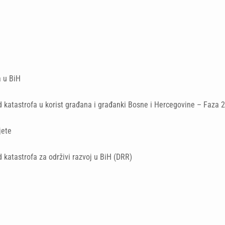
a u BiH
d katastrofa u korist građana i građanki Bosne i Hercegovine – Faza 2
jete
 katastrofa za održivi razvoj u BiH (DRR)