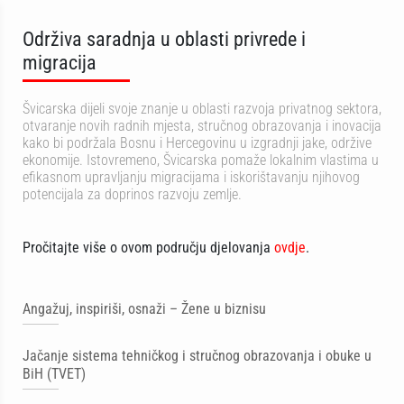
Održiva saradnja u oblasti privrede i
migracija
Švicarska dijeli svoje znanje u oblasti razvoja privatnog sektora,
otvaranje novih radnih mjesta, stručnog obrazovanja i inovacija
kako bi podržala Bosnu i Hercegovinu u izgradnji jake, održive
ekonomije. Istovremeno, Švicarska pomaže lokalnim vlastima u
efikasnom upravljanju migracijama i iskorištavanju njihovog
potencijala za doprinos razvoju zemlje.
Pročitajte više o ovom području djelovanja
ovdje
.
Angažuj, inspiriši, osnaži – Žene u biznisu
Jačanje sistema tehničkog i stručnog obrazovanja i obuke u
BiH (TVET)