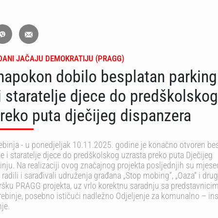
ĐANI JAČAJU DEMOKRATIJU (PRAGG)
 napokon dobilo besplatan parking
 i staratelje djece do predškolskog
reko puta dječijeg dispanzera
 Trebinja - u ponedjeljak 10.11.2025. godine je konačno otvoren be
je i staratelje djece do predškolskog uzrasta preko puta Dječijeg
inju. Na realizaciji ovog značajnog projekta posljednjih su mjese
radili i sarađivali udruženja građana „Stop mobing“, „Oaza“ i dru
ršku PRAGG projekta, uz vrlo korektnu saradnju sa predstavnici
ebinje, posebno ističući nadležno Odjeljenje za komunalno – in
je.