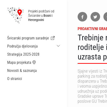
Projekti podržani od
Švicarske u
Bosni i
Hercegovini
PROAKTIVNI GRA
Trebinje
Švicarski program saradnje
roditelje
Područja djelovanja
Održiva ekonomska saradnja i migracije
Strategija 2025-2028
uzrasta p
Zdravstvo
Mapa projekata
Lokalna uprava i općinske usluge
Novosti & saznanja
Sjajne vijesti iz
Male akcije
parking za roditel
O stranici
dispanzera u Treb
i veoma uspješno 
udruežnja uz pod
Gradske uprave Tr
poslove GU Trebin