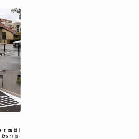
r nisu bili
 što prije