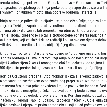
omenuta udruženja pokrenula i u Gradsku upravu – Gradonačelniku Tre
 za izgradnju besplatnog parkinga preko puta Dječijeg dispanzera u Tre
aživanjem i prikupljenim potpisima podrške roditelja i staratelja.
binja odmah je prihvatila inicijativu te je nadležno Odjeljenje za kom
ve grada Trebinja započelo s aktivnostima na pribavljanju potrebne
njanja objekata koji su bili prepreka izgradnji parkinga, a potom i p
ranje istoga. Riješeno je i pitanje zlouopotrebe korištenja parkinga n
a i interfon, koji će služiti da se roditelji koji sa svojom djecom dola
aviti dežurnom medicinskom osoblju Dječijeg dispanzera.
ngu je za roditelje i staratelje označeno je 10 parking mjesta, s tim 
čeno za roditelje sa invaliditetom. Izgradnja ovog besplatnog parking
ijeti kvalitetnijem životu i umnogome olakšati dolazak roditeljima i
800 djece do predškolskog uzrasta koliko ih koristi usluge Dječijeg d
jednica Udruženja građana „Stop mobing“ iskazala je veliko zadovolj
kom vlasti, te završetkom ovog značajnog projekta za sve roditelje i 
am sretna što je ova priča privedena kraju s pozitivnim ishodom. Već
ili i rekli da su s nestrpljenje čekali da ovaj parking bude završen, a e
 da je ova priča ugledala svoj sretan kraj. Koristim priliku da zahva
načelniku Trebinja, kao i g. Spasoju Radoviću, načelniku Odjeljenja z
jske poslove i njegovim prvim saradnicima, koji su od početka ove 