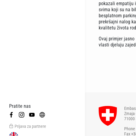
pokazali empatiju i
svima koji su na bi
besplatnom parking
prekršajni nalog k
kvalitetu života ro
Ovaj primjer jasno
vlasti djeluju zaje
Pratite nas
Embass
Zmaja 
71000 
Prijava za partnere
Phone 
Fax +3