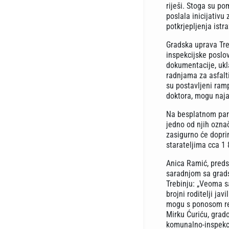
riješi. Stoga su p
poslala inicijativu
potkrjepljenja istr
Gradska uprava Tre
inspekcijske poslo
dokumentacije, ukla
radnjama za asfalti
su postavljeni ramp
doktora, mogu naj
Na besplatnom parki
jedno od njih ozna
zasigurno će doprin
starateljima cca 1 
Anica Ramić, preds
saradnjom sa grads
Trebinju: „Veoma s
brojni roditelji jav
mogu s ponosom reći
Mirku Ćuriću, grado
komunalno-inspekci