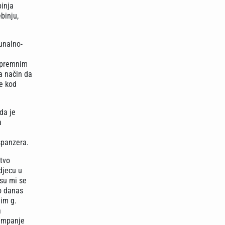
binja
binju,
unalno-
ripremnim
a način da
ze kod
da je
a
ispanzera.
stvo
djecu u
 su mi se
vo danas
lim g.
a
kampanje