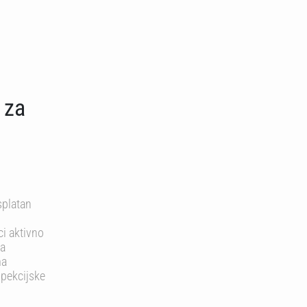
 za
splatan
ci aktivno
ga
ma
spekcijske