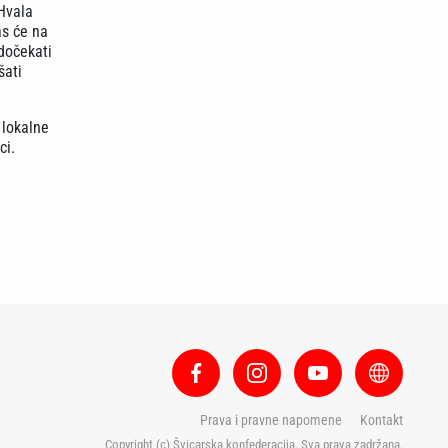
 Hvala
as će na
 dočekati
šati
 lokalne
ci.
Prava i pravne napomene
Kontakt
Copyright (c) Švicarska konfederacija. Sva prava zadržana.