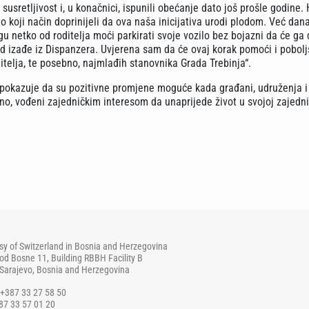
 susretljivost i, u konačnici, ispunili obećanje dato još prošle godine.
lo koji način doprinijeli da ova naša inicijativa urodi plodom. Već dan
u netko od roditelja moći parkirati svoje vozilo bez bojazni da će ga
ad izađe iz Dispanzera. Uvjerena sam da će ovaj korak pomoći i pobolj
ditelja, te posebno, najmlađih stanovnika Grada Trebinja“.
 pokazuje da su pozitivne promjene moguće kada građani, udruženja i
dno, vođeni zajedničkim interesom da unaprijede život u svojoj zajedni
y of Switzerland in Bosnia and Herzegovina
od Bosne 11, Building RBBH Facility B
Sarajevo, Bosnia and Herzegovina
+387 33 27 58 50
87 33 57 01 20