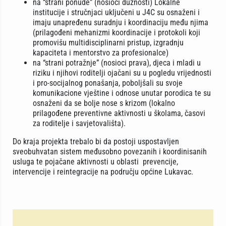
na “strani ponude” (nosioci dužnosti) Lokalne
institucije i stručnjaci uključeni u J4C su osnaženi i
imaju unapređenu suradnju i koordinaciju među njima
(prilagođeni mehanizmi koordinacije i protokoli koji
promovišu multidisciplinarni pristup, izgradnju
kapaciteta i mentorstvo za profesionalce)
na “strani potražnje” (nosioci prava), djeca i mladi u
riziku i njihovi roditelji ojačani su u pogledu vrijednosti
i pro-socijalnog ponašanja, poboljšali su svoje
komunikacione vještine i odnose unutar porodica te su
osnaženi da se bolje nose s krizom (lokalno
prilagođene preventivne aktivnosti u školama, časovi
za roditelje i savjetovališta).
Do kraja projekta trebalo bi da postoji uspostavljen
sveobuhvatan sistem međusobno povezanih i koordinisanih
usluga te pojačane aktivnosti u oblasti prevencije,
intervencije i reintegracije na području općine Lukavac.