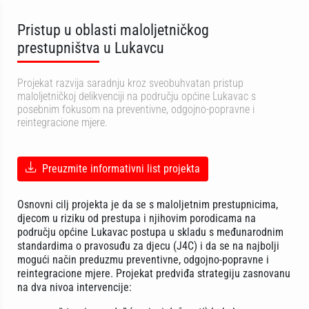
Pristup u oblasti maloljetničkog
prestupništva u Lukavcu
Projekat razvija saradnju kroz sveobuhvatan pristup
maloljetničkoj delikvenciji na području općine Lukavac s
posebnim fokusom na preventivne, odgojno-popravne i
reintegracione mjere.
Preuzmite informativni list projekta
Osnovni cilj projekta je da se s maloljetnim prestupnicima,
djecom u riziku od prestupa i njihovim porodicama na
području općine Lukavac postupa u skladu s međunarodnim
standardima o pravosuđu za djecu (J4C) i da se na najbolji
mogući način preduzmu preventivne, odgojno-popravne i
reintegracione mjere. Projekat predviđa strategiju zasnovanu
na dva nivoa intervencije: