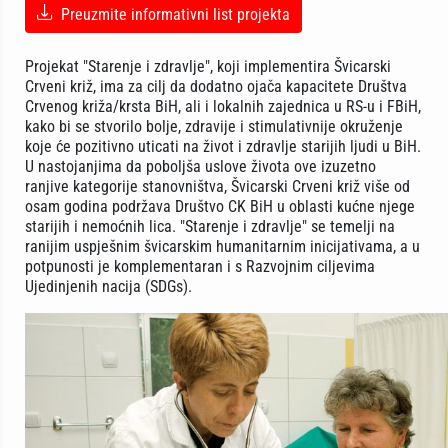
Preuzmite informativni list projekta
Projekat "Starenje i zdravlje", koji implementira Švicarski
Crveni križ, ima za cilj da dodatno ojača kapacitete Društva
Crvenog križa/krsta BiH, ali i lokalnih zajednica u RS-u i FBiH,
kako bi se stvorilo bolje, zdravije i stimulativnije okruženje
koje će pozitivno uticati na život i zdravlje starijih ljudi u BiH.
U nastojanjima da poboljša uslove života ove izuzetno
ranjive kategorije stanovništva, Švicarski Crveni križ više od
osam godina podržava Društvo CK BiH u oblasti kućne njege
starijih i nemoćnih lica. "Starenje i zdravlje" se temelji na
ranijim uspješnim švicarskim humanitarnim inicijativama, a u
potpunosti je komplementaran i s Razvojnim ciljevima
Ujedinjenih nacija (SDGs).