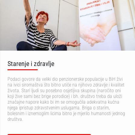
Starenje i zdravlje
Podaci govore da veliki dio penzionerske populacije u BiH živi
na ivici siromaštva što bitno utiče na njihovo zdravlje i kvalitet
života. Stari ljudi su posebno osjetljiva skupina (naročito oni
koji žive sami bez brige porodice) i bh. društvo treba da uloži
značajne napore kako bi im se omogućila adekvatna kućna
njega ipristup zdravstvenim uslugama. Briga o starim,
bolesnim i iznemoglim licima bitno je mjerilo humanosti jednog
društva.