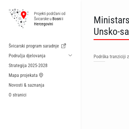
Projekti podržani od
Ministars
Švicarske u
Bosni i
Hercegovini
Unsko-sa
Švicarski program saradnje
Područja djelovanja
Podrška tranziciji 
Održiva ekonomska saradnja i migracije
Strategija 2025-2028
Zdravstvo
Mapa projekata
Lokalna uprava i općinske usluge
Novosti & saznanja
Male akcije
O stranici