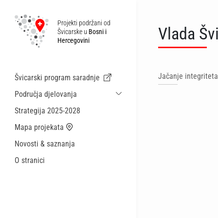
Projekti podržani od
Vlada Šv
Švicarske u
Bosni i
Hercegovini
Jačanje integriteta
Švicarski program saradnje
Područja djelovanja
Održiva ekonomska saradnja i migracije
Strategija 2025-2028
Zdravstvo
Mapa projekata
Lokalna uprava i općinske usluge
Novosti & saznanja
Male akcije
O stranici