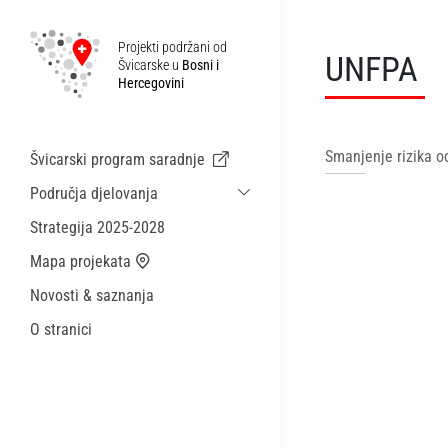
Projekti podržani od
UNFPA
Švicarske u
Bosni i
Hercegovini
Smanjenje rizika od
Švicarski program saradnje
Područja djelovanja
Održiva ekonomska saradnja i migracije
Strategija 2025-2028
Zdravstvo
Mapa projekata
Lokalna uprava i općinske usluge
Novosti & saznanja
Male akcije
O stranici