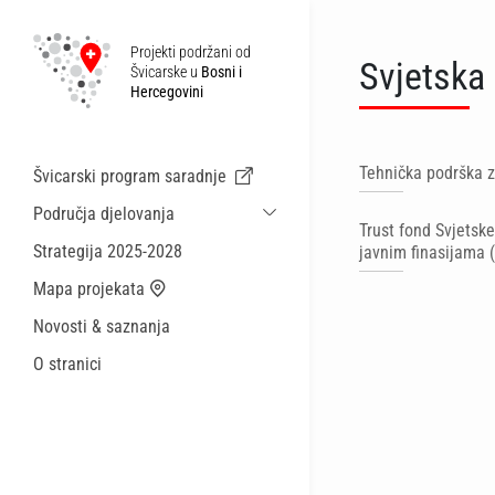
Projekti podržani od
Svjetska
Švicarske u
Bosni i
Hercegovini
Tehnička podrška z
Švicarski program saradnje
Područja djelovanja
Trust fond Svjetske
Održiva ekonomska saradnja i migracije
Strategija 2025-2028
javnim finasijama 
Zdravstvo
Mapa projekata
Lokalna uprava i općinske usluge
Novosti & saznanja
Male akcije
O stranici