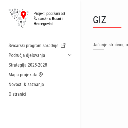
Projekti podržani od
GIZ
Švicarske u
Bosni i
Hercegovini
Jačanje stručnog o
Švicarski program saradnje
Područja djelovanja
Održiva ekonomska saradnja i migracije
Strategija 2025-2028
Zdravstvo
Mapa projekata
Lokalna uprava i općinske usluge
Novosti & saznanja
Male akcije
O stranici