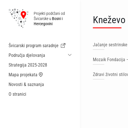
Projekti podržani od
Kneževo
Švicarske u
Bosni i
Hercegovini
Jačanje sestrinske
Švicarski program saradnje
Područja djelovanja
Mozaik Fondacija –
Održiva ekonomska saradnja i migracije
Strategija 2025-2028
Zdravstvo
Zdravi životni stil
Mapa projekata
Lokalna uprava i općinske usluge
Novosti & saznanja
Male akcije
O stranici