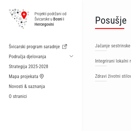
Projekti podržani od
Posušje
Švicarske u
Bosni i
Hercegovini
Jačanje sestrinske
Švicarski program saradnje
Područja djelovanja
Integrirani lokalni 
Održiva ekonomska saradnja i migracije
Strategija 2025-2028
Zdravstvo
Zdravi životni stil
Mapa projekata
Lokalna uprava i općinske usluge
Novosti & saznanja
Male akcije
O stranici