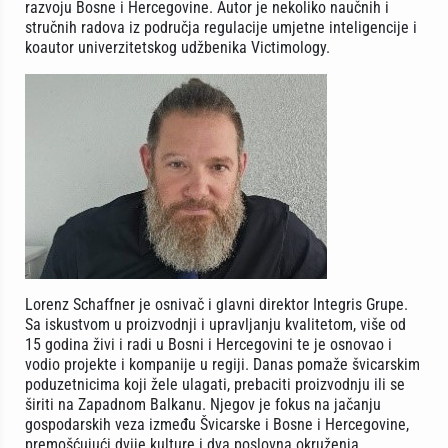
razvoju Bosne i Hercegovine. Autor je nekoliko naučnih i
stručnih radova iz područja regulacije umjetne inteligencije i
koautor univerzitetskog udžbenika Victimology.
Lorenz Schaffner je osnivač i glavni direktor Integris Grupe.
Sa iskustvom u proizvodnji i upravljanju kvalitetom, više od
15 godina živi i radi u Bosni i Hercegovini te je osnovao i
vodio projekte i kompanije u regiji. Danas pomaže švicarskim
poduzetnicima koji žele ulagati, prebaciti proizvodnju ili se
širiti na Zapadnom Balkanu. Njegov je fokus na jačanju
gospodarskih veza između Švicarske i Bosne i Hercegovine,
premošćujući dvije kulture i dva poslovna okruženja.