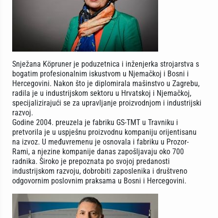
Snježana Köpruner je poduzetnica i inženjerka strojarstva s
bogatim profesionalnim iskustvom u Njemačkoj i Bosni i
Hercegovini. Nakon što je diplomirala mašinstvo u Zagrebu,
radila je u industrijskom sektoru u Hrvatskoj i Njemačkoj,
specijalizirajući se za upravljanje proizvodnjom i industrijski
razvoj.
Godine 2004. preuzela je fabriku GS-TMT u Travniku i
pretvorila je u uspješnu proizvodnu kompaniju orijentisanu
na izvoz. U međuvremenu je osnovala i fabriku u Prozor-
Rami, a njezine kompanije danas zapošljavaju oko 700
radnika. Široko je prepoznata po svojoj predanosti
industrijskom razvoju, dobrobiti zaposlenika i društveno
odgovornim poslovnim praksama u Bosni i Hercegovini.