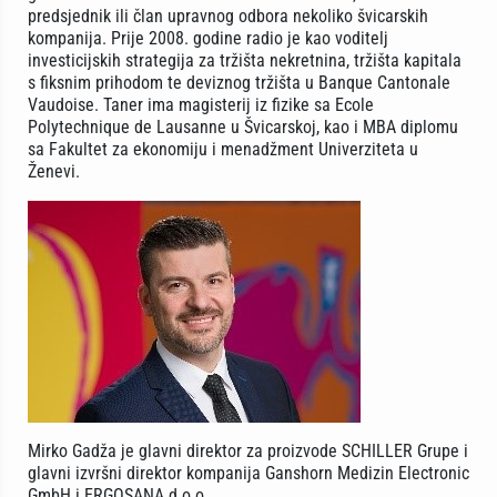
predsjednik ili član upravnog odbora nekoliko švicarskih
kompanija. Prije 2008. godine radio je kao voditelj
investicijskih strategija za tržišta nekretnina, tržišta kapitala
s fiksnim prihodom te deviznog tržišta u Banque Cantonale
Vaudoise. Taner ima magisterij iz fizike sa Ecole
Polytechnique de Lausanne u Švicarskoj, kao i MBA diplomu
sa Fakultet za ekonomiju i menadžment Univerziteta u
Ženevi.
Mirko Gadža je glavni direktor za proizvode SCHILLER Grupe i
glavni izvršni direktor kompanija Ganshorn Medizin Electronic
GmbH i ERGOSANA d.o.o.