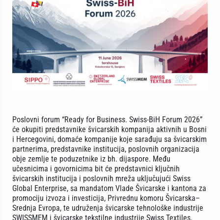
Poslovni forum “Ready for Business. Swiss-BiH Forum 2026”
će okupiti predstavnike švicarskih kompanija aktivnih u Bosni
i Hercegovini, domaće kompanije koje sarađuju sa švicarskim
partnerima, predstavnike institucija, poslovnih organizacija
obje zemlje te poduzetnike iz bh. dijaspore. Među
učesnicima i govornicima bit će predstavnici ključnih
švicarskih institucija i poslovnih mreža uključujući Swiss
Global Enterprise, sa mandatom Vlade Švicarske i kantona za
promociju izvoza i investicija, Privrednu komoru Švicarska–
Srednja Evropa, te udruženja švicarske tehnološke industrije
SWISSMEM i švicarske tekstilne industrije Swiss Textiles.