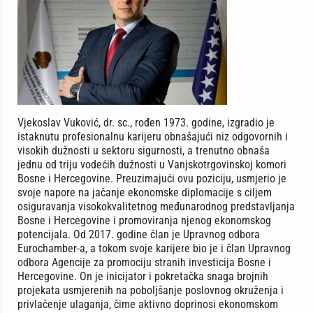
Vjekoslav Vuković, dr. sc., rođen 1973. godine, izgradio je
istaknutu profesionalnu karijeru obnašajući niz odgovornih i
visokih dužnosti u sektoru sigurnosti, a trenutno obnaša
jednu od triju vodećih dužnosti u Vanjskotrgovinskoj komori
Bosne i Hercegovine. Preuzimajući ovu poziciju, usmjerio je
svoje napore na jačanje ekonomske diplomacije s ciljem
osiguravanja visokokvalitetnog međunarodnog predstavljanja
Bosne i Hercegovine i promoviranja njenog ekonomskog
potencijala. Od 2017. godine član je Upravnog odbora
Eurochamber-a, a tokom svoje karijere bio je i član Upravnog
odbora Agencije za promociju stranih investicija Bosne i
Hercegovine. On je inicijator i pokretačka snaga brojnih
projekata usmjerenih na poboljšanje poslovnog okruženja i
privlačenje ulaganja, čime aktivno doprinosi ekonomskom