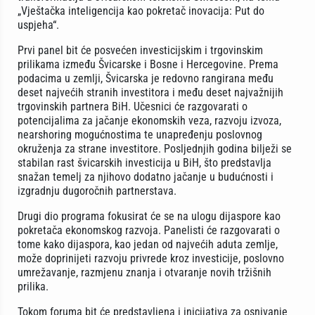
„Vještačka inteligencija kao pokretač inovacija: Put do
uspjeha“.
Prvi panel bit će posvećen investicijskim i trgovinskim
prilikama između Švicarske i Bosne i Hercegovine. Prema
podacima u zemlji, Švicarska je redovno rangirana među
deset najvećih stranih investitora i među deset najvažnijih
trgovinskih partnera BiH. Učesnici će razgovarati o
potencijalima za jačanje ekonomskih veza, razvoju izvoza,
nearshoring mogućnostima te unapređenju poslovnog
okruženja za strane investitore. Posljednjih godina bilježi se
stabilan rast švicarskih investicija u BiH, što predstavlja
snažan temelj za njihovo dodatno jačanje u budućnosti i
izgradnju dugoročnih partnerstava.
Drugi dio programa fokusirat će se na ulogu dijaspore kao
pokretača ekonomskog razvoja. Panelisti će razgovarati o
tome kako dijaspora, kao jedan od najvećih aduta zemlje,
može doprinijeti razvoju privrede kroz investicije, poslovno
umrežavanje, razmjenu znanja i otvaranje novih tržišnih
prilika.
Tokom foruma bit će predstavljena i inicijativa za osnivanje