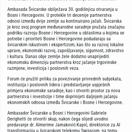
Ambasada Švicarske obilježava 30. godišnjicu otvaranja u
Bosni i Hercegovini. U protekle tri decenije partnerstva
odnosi između dvije zemlje su kontinuirano jačali. Švicarska
je kroz svoj program međunarodne saradnje pružala značajnu
podršku razvoju Bosne i Hercegovine u oblastima u kojima se
potrebe i prioriteti Bosne i Hercegovine podudaraju sa
švicarskim iskustvom i ekspertizom, kao što su razvoj lokalne
uprave, ekonomski razvoj, zapošljavanje, sigurnost, zdravstvo
i kultura. Danas obje zemlje žele dodatno unaprijediti
ekonomsku dimenziju partnerstva kroz jačanje trgovinske
razmjene, investicija i poslovnih veza.
Forum će pružiti priliku za povezivanje privrednih subjekata,
institucija i poslovnih lidera i predstavljanje uspješnih
primjera ekonomske saradnje, kao i otvoriti prostor za nova
partnerstva i investicije i time doprinijeti daljnjem jačanju
ekonomskih odnosa između Švicarske i Bosne i Hercegovine.
Ambasador Švicarske u Bosni i Hercegovini Gabriele
Derighetti će otvoriti skup, nakon čega slijedi uvodno
predavanje dr. Almerime Jamaković-Kapić, direktorice za AI
transformaciju u švicarskom telekomu Swisscom, na temu