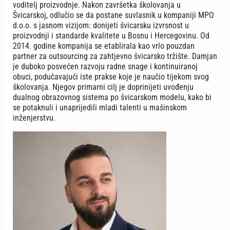
voditelj proizvodnje. Nakon završetka školovanja u
Švicarskoj, odlučio se da postane suvlasnik u kompaniji MPO
d.o.o. s jasnom vizijom: donijeti švicarsku izvrsnost u
proizvodnji i standarde kvalitete u Bosnu i Hercegovinu. Od
2014. godine kompanija se etablirala kao vrlo pouzdan
partner za outsourcing za zahtjevno švicarsko tržište. Damjan
je duboko posvećen razvoju radne snage i kontinuiranoj
obuci, podučavajući iste prakse koje je naučio tijekom svog
školovanja. Njegov primarni cilj je doprinijeti uvođenju
dualnog obrazovnog sistema po švicarskom modelu, kako bi
se potaknuli i unaprijedili mladi talenti u mašinskom
inženjerstvu.