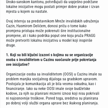
Unsko-sanskom kantonu, potvrđujući da uspješno podržane
lokalne inicijative mogu postati primjer dobre prakse i izvan
mjesta u kojem su nastale.
Ovaj intervju sa predstavnikom Mreže invalidskih udruženja
Cazin, Hasmirom Delićem, donosi priču o tome kako
promjena pristupa može pokrenuti šire institucionalne
promjene, ali i kako podrška poput one koju pruža PRAGG
može pretvoriti lokalnu inicijativu u model koji inspiriše
druge.
1. Koji su bili ključni izazovi s kojima su se organizacije
osoba s invaliditetom u Cazinu suočavale prije pokretanja
ove inicijative?
Organizacije osoba sa invaliditetom (OOSI) u Cazinu imale su
problem manjka socijalnog dijaloga sa gradskom upravom.
Postojala je komunikacija ali je bila veoma oskudna, kao i
financiranje. Iako su neke OOSI imale svoje budžetske
kodove, za njih su planirani mizerni iznosi koji nisu pokrivali
ni najosnovnije troškove. Pored toga, sredstva su planirana
po dobroj volji službi organa uprave bez ikakvog planiranja.