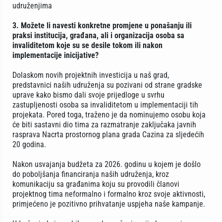
udruženjima
3. Možete li navesti konkretne promjene u ponašanju ili
praksi institucija, građana, ali i organizacija osoba sa
invaliditetom koje su se desile tokom ili nakon
implementacije inicijative?
Dolaskom novih projektnih investicija u naš grad,
predstavnici naših udruženja su pozivani od strane gradske
uprave kako bismo dali svoje prijedloge u svrhu
zastupljenosti osoba sa invaliditetom u implementaciji tih
projekata. Pored toga, traženo je da nominujemo osobu koja
će biti sastavni dio tima za razmatranje zaključaka javnih
rasprava Nacrta prostornog plana grada Cazina za sljedećih
20 godina.
Nakon usvajanja budžeta za 2026. godinu u kojem je došlo
do poboljšanja financiranja naših udruženja, kroz
komunikaciju sa građanima koju su provodili članovi
projektnog tima neformalno i formalno kroz svoje aktivnosti,
primjećeno je pozitivno prihvatanje uspjeha naše kampanje.