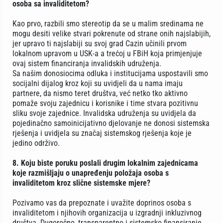
osoba sa invaliditetom?
Kao prvo, razbili smo stereotip da se u malim sredinama ne
mogu desiti velike stvari pokrenute od strane onih najslabijih,
jer upravo ti najslabiji su svoj grad Cazin učinili prvom
lokalnom upravom u USK-a a trećoj u FBiH koja primjenjuje
ovaj sistem financiranja invalidskih udruženja.
Sa našim donosiocima odluka i institucijama uspostavili smo
socijalni dijalog kroz koji su uvidjeli da u nama imaju
partnere, da nismo teret društva, već netko tko aktivno
pomaže svoju zajednicu i korisnike i time stvara pozitivnu
sliku svoje zajednice. Invalidska udruženja su uvidjela da
pojedinačno samoinicijativno djelovanje ne donosi sistemska
rješenja i uvidjela su značaj sistemskog rješenja koje je
jedino održivo.
8. Koju biste poruku poslali drugim lokalnim zajednicama
koje razmišljaju o unapređenju položaja osoba s
invaliditetom kroz slične sistemske mjere?
Pozivamo vas da prepoznate i uvažite doprinos osoba s
invaliditetom i njihovih organizacija u izgradnji inkluzivnog
društva. Dugoročno, transparentno i sistemsko finansiranje