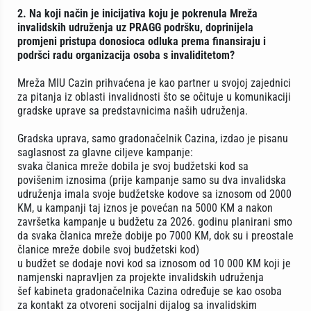
2. Na koji način je inicijativa koju je pokrenula Mreža
invalidskih udruženja uz PRAGG podršku, doprinijela
promjeni pristupa donosioca odluka prema finansiraju i
podršci radu organizacija osoba s invaliditetom?
Mreža MIU Cazin prihvaćena je kao partner u svojoj zajednici
za pitanja iz oblasti invalidnosti što se očituje u komunikaciji
gradske uprave sa predstavnicima naših udruženja.
Gradska uprava, samo gradonačelnik Cazina, izdao je pisanu
saglasnost za glavne ciljeve kampanje:
svaka članica mreže dobila je svoj budžetski kod sa
povišenim iznosima (prije kampanje samo su dva invalidska
udruženja imala svoje budžetske kodove sa iznosom od 2000
KM, u kampanji taj iznos je povećan na 5000 KM a nakon
završetka kampanje u budžetu za 2026. godinu planirani smo
da svaka članica mreže dobije po 7000 KM, dok su i preostale
članice mreže dobile svoj budžetski kod)
u budžet se dodaje novi kod sa iznosom od 10 000 KM koji je
namjenski napravljen za projekte invalidskih udruženja
šef kabineta gradonačelnika Cazina određuje se kao osoba
za kontakt za otvoreni socijalni dijalog sa invalidskim