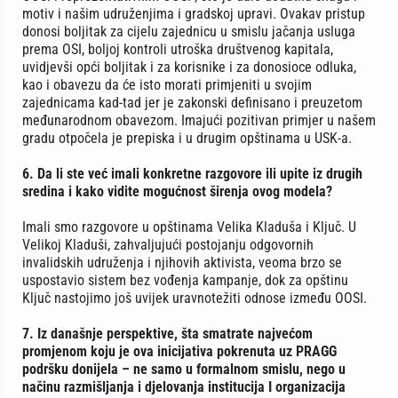
motiv i našim udruženjima i gradskoj upravi. Ovakav pristup
donosi boljitak za cijelu zajednicu u smislu jačanja usluga
prema OSI, boljoj kontroli utroška društvenog kapitala,
uvidjevši opći boljitak i za korisnike i za donosioce odluka,
kao i obavezu da će isto morati primjeniti u svojim
zajednicama kad-tad jer je zakonski definisano i preuzetom
međunarodnom obavezom. Imajući pozitivan primjer u našem
gradu otpočela je prepiska i u drugim opštinama u USK-a.
6. Da li ste već imali konkretne razgovore ili upite iz drugih
sredina i kako vidite mogućnost širenja ovog modela?
Imali smo razgovore u opštinama Velika Kladuša i Ključ. U
Velikoj Kladuši, zahvaljujući postojanju odgovornih
invalidskih udruženja i njihovih aktivista, veoma brzo se
uspostavio sistem bez vođenja kampanje, dok za opštinu
Ključ nastojimo još uvijek uravnotežiti odnose između OOSI.
7. Iz današnje perspektive, šta smatrate najvećom
promjenom koju je ova inicijativa pokrenuta uz PRAGG
podršku donijela – ne samo u formalnom smislu, nego u
načinu razmišljanja i djelovanja institucija I organizacija