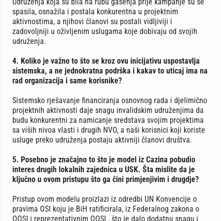
Udruženja koja su bila na rubu gašenja prije kampanje su se
spasila, osnažila i postala konkurentna u projektnim
aktivnostima, a njihovi članovi su postali vidljiviji i
zadovoljniji u oživljenim uslugama koje dobivaju od svojih
udruženja.
4. Koliko je važno to što se kroz ovu inicijativu uspostavlja
sistemska, a ne jednokratna podrška i kakav to uticaj ima na
rad organizacija i same korisnike?
Sistemsko rješavanje financiranja osnovnog rada i djelimično
projektnih aktivnosti daje snagu invalidskim udruženjima da
budu konkurentni za namicanje sredstava svojim projektima
sa viših nivoa vlasti i drugih NVO, a naši korisnici koji koriste
usluge preko udruženja postaju aktivniji članovi društva.
5. Posebno je značajno to što je model iz Cazina pobudio
interes drugih lokalnih zajednica u USK. Šta mislite da je
ključno u ovom pristupu što ga čini primjenjivim i drugdje?
Pristup ovom modelu proizlazi iz odredbi UN Konvencije o
pravima OSI koju je BiH ratificirala, iz Federalnog zakona o
OOSI i reprezentativnim OOSI , što je dalo dodatnu snagu i