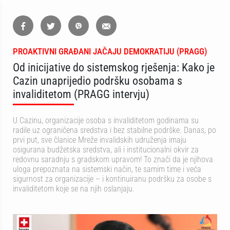
PROAKTIVNI GRAĐANI JAČAJU DEMOKRATIJU (PRAGG)
Od inicijative do sistemskog rješenja: Kako je
Cazin unaprijedio podršku osobama s
invaliditetom (PRAGG intervju)
U Cazinu, organizacije osoba s invaliditetom godinama su
radile uz ograničena sredstva i bez stabilne podrške. Danas, po
prvi put, sve članice Mreže invalidskih udruženja imaju
osigurana budžetska sredstva, ali i institucionalni okvir za
redovnu saradnju s gradskom upravom! To znači da je njihova
uloga prepoznata na sistemski način, te samim time i veća
sigurnost za organizacije – i kontinuiranu podršku za osobe s
invaliditetom koje se na njih oslanjaju.