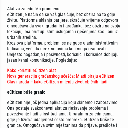
Alat za zajedničku promjenu
eCitizen je način da se vaš glas čuje, bez obzira na to gdje
živite. Platforma uklanja barijere, skraćuje vrijeme odgovora i
omogućava da svaki građanin i građanka, bez obzira na svoju
lokaciju, ima pristup istim uslugama i rješenjima kao i oni iz
urbanih sredina.
Kroz ovu platformu, problemi se ne gube u administrativnim
ladicama, već idu direktno onima koji mogu reagovati.
Umjesto nagađanja i pasivnosti, korisnici i korisnice dobijaju
jasan kanal komunikacije. Pogledajte:
Kako koristiti eCitizen alat
Nova generacija građanskog učešća: Mladi biraju eCitizen
Glas naroda – kako eCitizen mijenja život običnih ljudi
eCitizen briše granic
eCitizen nije još jedna aplikacija koju skinemo i zaboravimo.
Ona postaje svakodnevni alat za rješavanje problema i
povezivanje ljudi s institucijama. U ruralnim zajednicama,
gdje je fizička udaljenost često prepreka, eCitizen briše te
granice. Omogućava svim mještanima da prijave, predlože i