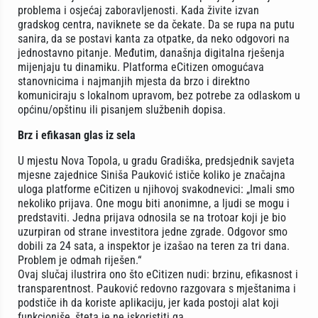
problema i osjećaj zaboravljenosti. Kada živite izvan
gradskog centra, naviknete se da čekate. Da se rupa na putu
sanira, da se postavi kanta za otpatke, da neko odgovori na
jednostavno pitanje. Međutim, današnja digitalna rješenja
mijenjaju tu dinamiku. Platforma eCitizen omogućava
stanovnicima i najmanjih mjesta da brzo i direktno
komuniciraju s lokalnom upravom, bez potrebe za odlaskom u
općinu/opštinu ili pisanjem službenih dopisa.
Brz i efikasan glas iz sela
U mjestu Nova Topola, u gradu Gradiška, predsjednik savjeta
mjesne zajednice Siniša Pauković ističe koliko je značajna
uloga platforme eCitizen u njihovoj svakodnevici: „Imali smo
nekoliko prijava. One mogu biti anonimne, a ljudi se mogu i
predstaviti. Jedna prijava odnosila se na trotoar koji je bio
uzurpiran od strane investitora jedne zgrade. Odgovor smo
dobili za 24 sata, a inspektor je izašao na teren za tri dana.
Problem je odmah riješen.“
Ovaj slučaj ilustrira ono što eCitizen nudi: brzinu, efikasnost i
transparentnost. Pauković redovno razgovara s mještanima i
podstiče ih da koriste aplikaciju, jer kada postoji alat koji
funkcioniše, šteta je ne iskoristiti ga.