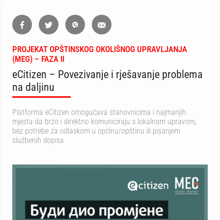
PROJEKAT OPŠTINSKOG OKOLIŠNOG UPRAVLJANJA
(MEG) – FAZA II
eCitizen – Povezivanje i rješavanje problema
na daljinu
Platforma eCitizen omogućava stanovnicima i najmanjih
mjesta da brzo i direktno komuniciraju s lokalnom upravom,
bez potrebe za odlaskom u općinu/opštinu ili pisanjem
službenih dopisa