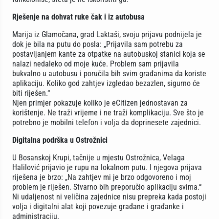
Rješenje na dohvat ruke čak i iz autobusa
Marija iz Glamočana, grad Laktaši, svoju prijavu podnijela je
dok je bila na putu do posla: „Prijavila sam potrebu za
postavljanjem kante za otpatke na autobuskoj stanici koja se
nalazi nedaleko od moje kuće. Problem sam prijavila
bukvalno u autobusu i poručila bih svim građanima da koriste
aplikaciju. Koliko god zahtjev izgledao bezazlen, sigurno će
biti riješen.“
Njen primjer pokazuje koliko je eCitizen jednostavan za
korištenje. Ne traži vrijeme i ne traži komplikaciju. Sve što je
potrebno je mobilni telefon i volja da doprinesete zajednici.
Digitalna podrška u Ostrožnici
U Bosanskoj Krupi, tačnije u mjestu Ostrožnica, Velaga
Halilović prijavio je rupu na lokalnom putu. I njegova prijava
riješena je brzo: „Na zahtjev mi je brzo odgovoreno i moj
problem je riješen. Stvarno bih preporučio aplikaciju svima.“
Ni udaljenost ni veličina zajednice nisu prepreka kada postoji
volja i digitalni alat koji povezuje građane i građanke i
administraciju.