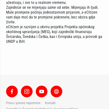
učestvuju, i sve to u realnom vremenu.
Zajednice se ne mijenjaju same od sebe. Mijenjaju ih ljudi.
Male promjene počinju jednostavnom prijavom, a eCitizen
vam daje moć da te promjene pokrenete, bez obzira gdje
živite.
eCitizen je razvijen u okviru projekta Projekta općinskog
okolišnog upravljanja (MEG), koji zajednički finansiraju
Švicarska, Švedska i Češka, kao i Evropska unija, a provodi ga
UNDP u BiH.
Prava i pravne napomene
Kontakt
Copyright (c) Švicarska konfederacija. Sva prava zadržana.