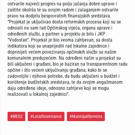
ostvarile najveći progres na polju jačanja dobre uprave i
zaštite okoliša te su svojim radom i zalaganjem ostvarile
pravo na dodjelu bespovratnih finansijskih sredstava.
“Projekat je uključivao dosta reformskih procesa koji su se
odnosili na sam rad Općinskog vijeća, organa uprave i
određenih službi, a partner u projektu je bilo i JKP
“Vodostan”. Projekat je bio veoma zahtjevan, sa dosta
indikatora koji su unaprijedili rad lokalne zajednice i
doprinijeli većem povezivanju općinskih službi sa našim
komunalnim preduzećem. Na određeni način u projekat su
bili uključeni i građani, bio je baziran na transparentnom radu
općine i što većem uključivanju građana, kako bi se
zadovoljile i njihove potrebe, da budu uključeni u budžet i
korištenje budžetskih sredstava, te da svojim angažmanom
daju određene ideje, odnosno zahtjeve koji se mogu
realizovati u lokalnoj zajednici”.
#MEG2
#LocalGovernance
#MunicipalServices