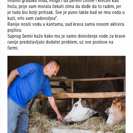
imamo gradsku vodu, mogu i da perem ćilime i krečim kad
hoću, prije sam morala čekati zima da dođe da to radim, jer
je tada bio bolji pritisak. Sve je puno lakše kad se ima voda u
kući, vrlo sam zadovoljna”.
Ranije nosili vodu u kantama, sad krava sama nosom aktivira
pojilicu
Suprug Semir kaže kako mu je samo donošenje vode za krave
ranije predstavljalo dodatni problem, uz sve poslove na
farmi.