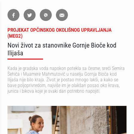
PROJEKAT OPĆINSKOG OKOLIŠNOG UPRAVLJANJA
(MEG2)
Novi život za stanovnike Gornje Bioče kod
Ilijaša
Kada je gradska voda napokon potekla sa česme, sreći Semira
Šehića i Muamere Mahmutović u naselju Gornja Bioča kod
Ilijaša nije bilo kraja. Život je postao mnogo lakši, a kako se
bave poljoprivredom, najviše im je olakšan posao oko krava,
junica i bikova koje je svaki dan potrebno napojiti.