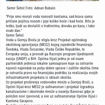
Semir Šehić Foto: Adnan Bubalo
“Prije smo morali vodu nanositi kantama, sad krava sama
pritisne pojilicu nosom i pije koliko hoće i kad hoće. Bilo je
teško, ljudi su dovlačili s traktorima, dovuku po kacu, i tako
svaki dan."
Semir Šehić
Voda u Gornju Bioču je stigla kroz Projekat općinskog
okolišnog upravljanja (MEG2) kojeg zajednički finansiraju
Švedska, Vlada Švicarske, Vlada Češke Republike, te
Evropska unija, a provodi ga Razvojni program Ujedinjenih
nacija (UNDP) u BiH. Općina Ilijaš jedna je od osam
partnerskih jedinica lokalne samouprave koje su ostvarile
najveći napredak na polju dobre uprave i zaštite okoliša čime
je ostvarila pravo na finansijsku podršku za realizaciju svojih
infrastrukturnih projekata iz oblasti okoliša.
Uz projekat proširenja vodovodne mreže u Gornjoj Bioči, u
Općini Ilijaš kroz MEG2 je sufinansiran i projekat Izgradnja
kanalizacione i oborinske mreže u naselju Banovac gdje je
položen novi cjevovod, a sve uz sufinansiranje Općine Ilijaš i
Kantona Sarajevo.