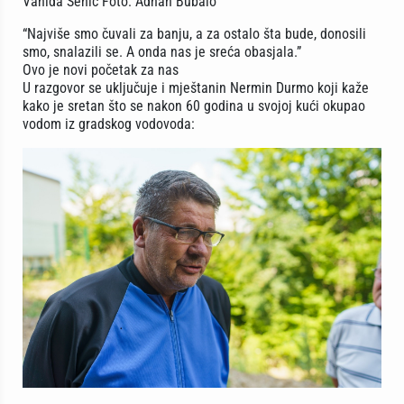
Vahida Šehić Foto: Adnan Bubalo
“Najviše smo čuvali za banju, a za ostalo šta bude, donosili
smo, snalazili se. A onda nas je sreća obasjala.”
Ovo je novi početak za nas
U razgovor se uključuje i mještanin Nermin Durmo koji kaže
kako je sretan što se nakon 60 godina u svojoj kući okupao
vodom iz gradskog vodovoda: