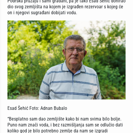
Podršku pružaju i sami građani, pa je tako Esad Šehić donirao
dio svog zemljišta na kojem je izgrađen rezervoar s kojeg će
on i njegovi sugrađani dobijati vodu.
Esad Šehić Foto: Adnan Bubalo
“Besplatno sam dao zemljište kako bi nam svima bilo bolje.
Puno nam znači voda, i bez razmišljanja sam se odlučio dati
koliko god je bilo potrebno zemlje da nam se izgradi