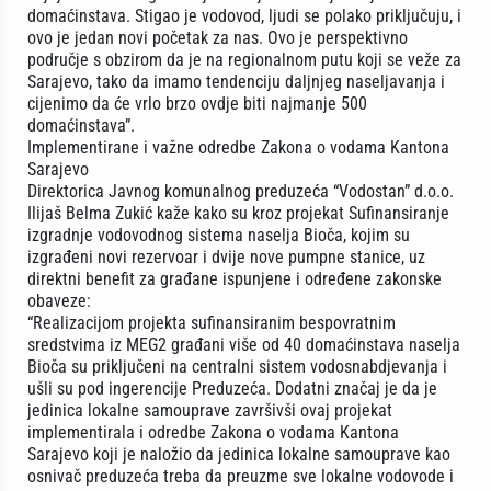
domaćinstava. Stigao je vodovod, ljudi se polako priključuju, i
ovo je jedan novi početak za nas. Ovo je perspektivno
područje s obzirom da je na regionalnom putu koji se veže za
Sarajevo, tako da imamo tendenciju daljnjeg naseljavanja i
cijenimo da će vrlo brzo ovdje biti najmanje 500
domaćinstava”.
Implementirane i važne odredbe Zakona o vodama Kantona
Sarajevo
Direktorica Javnog komunalnog preduzeća “Vodostan” d.o.o.
Ilijaš Belma Zukić kaže kako su kroz projekat Sufinansiranje
izgradnje vodovodnog sistema naselja Bioča, kojim su
izgrađeni novi rezervoar i dvije nove pumpne stanice, uz
direktni benefit za građane ispunjene i određene zakonske
obaveze:
“Realizacijom projekta sufinansiranim bespovratnim
sredstvima iz MEG2 građani više od 40 domaćinstava naselja
Bioča su priključeni na centralni sistem vodosnabdjevanja i
ušli su pod ingerencije Preduzeća. Dodatni značaj je da je
jedinica lokalne samouprave završivši ovaj projekat
implementirala i odredbe Zakona o vodama Kantona
Sarajevo koji je naložio da jedinica lokalne samouprave kao
osnivač preduzeća treba da preuzme sve lokalne vodovode i