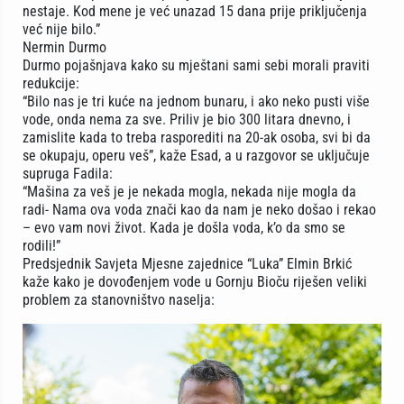
nestaje. Kod mene je već unazad 15 dana prije priključenja
već nije bilo.”
Nermin Durmo
Durmo pojašnjava kako su mještani sami sebi morali praviti
redukcije:
“Bilo nas je tri kuće na jednom bunaru, i ako neko pusti više
vode, onda nema za sve. Priliv je bio 300 litara dnevno, i
zamislite kada to treba rasporediti na 20-ak osoba, svi bi da
se okupaju, operu veš”, kaže Esad, a u razgovor se uključuje
supruga Fadila:
“Mašina za veš je je nekada mogla, nekada nije mogla da
radi- Nama ova voda znači kao da nam je neko došao i rekao
– evo vam novi život. Kada je došla voda, k’o da smo se
rodili!”
Predsjednik Savjeta Mjesne zajednice “Luka” Elmin Brkić
kaže kako je dovođenjem vode u Gornju Bioču riješen veliki
problem za stanovništvo naselja: