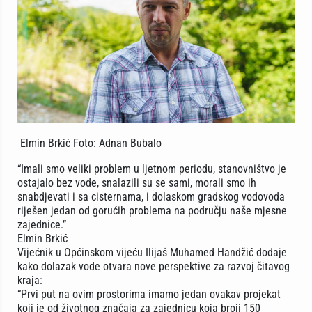
Elmin Brkić Foto: Adnan Bubalo
“Imali smo veliki problem u ljetnom periodu, stanovništvo je
ostajalo bez vode, snalazili su se sami, morali smo ih
snabdjevati i sa cisternama, i dolaskom gradskog vodovoda
riješen jedan od gorućih problema na području naše mjesne
zajednice.”
Elmin Brkić
Vijećnik u Općinskom vijeću Ilijaš Muhamed Handžić dodaje
kako dolazak vode otvara nove perspektive za razvoj čitavog
kraja:
“Prvi put na ovim prostorima imamo jedan ovakav projekat
koji je od životnog značaja za zajednicu koja broji 150