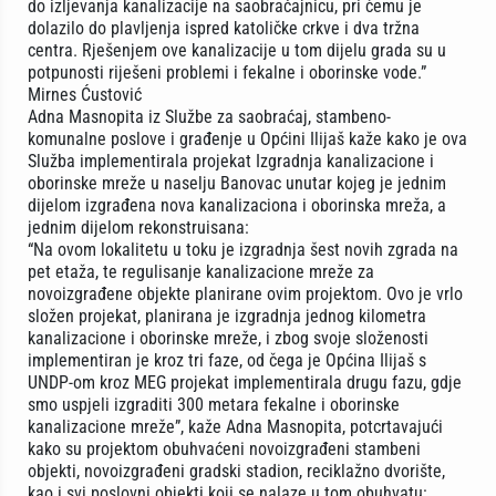
do izljevanja kanalizacije na saobraćajnicu, pri čemu je
dolazilo do plavljenja ispred katoličke crkve i dva tržna
centra. Rješenjem ove kanalizacije u tom dijelu grada su u
potpunosti riješeni problemi i fekalne i oborinske vode.”
Mirnes Ćustović
Adna Masnopita iz Službe za saobraćaj, stambeno-
komunalne poslove i građenje u Općini Ilijaš kaže kako je ova
Služba implementirala projekat Izgradnja kanalizacione i
oborinske mreže u naselju Banovac unutar kojeg je jednim
dijelom izgrađena nova kanalizaciona i oborinska mreža, a
jednim dijelom rekonstruisana:
“Na ovom lokalitetu u toku je izgradnja šest novih zgrada na
pet etaža, te regulisanje kanalizacione mreže za
novoizgrađene objekte planirane ovim projektom. Ovo je vrlo
složen projekat, planirana je izgradnja jednog kilometra
kanalizacione i oborinske mreže, i zbog svoje složenosti
implementiran je kroz tri faze, od čega je Općina Ilijaš s
UNDP-om kroz MEG projekat implementirala drugu fazu, gdje
smo uspjeli izgraditi 300 metara fekalne i oborinske
kanalizacione mreže”, kaže Adna Masnopita, potcrtavajući
kako su projektom obuhvaćeni novoizgrađeni stambeni
objekti, novoizgrađeni gradski stadion, reciklažno dvorište,
kao i svi poslovni objekti koji se nalaze u tom obuhvatu: