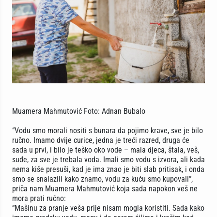
Muamera Mahmutović Foto: Adnan Bubalo
“Vodu smo morali nositi s bunara da pojimo krave, sve je bilo
ručno. Imamo dvije curice, jedna je treći razred, druga će
sada u prvi, i bilo je teško oko vode – mala djeca, štala, veš,
suđe, za sve je trebala voda. Imali smo vodu s izvora, ali kada
nema kiše presuši, kad je ima znao je biti slab pritisak, i onda
smo se snalazili kako znamo, vodu za kuću smo kupovali”,
priča nam Muamera Mahmutović koja sada napokon veš ne
mora prati ručno:
“Mašinu za pranje veša prije nisam mogla koristiti. Sada kako